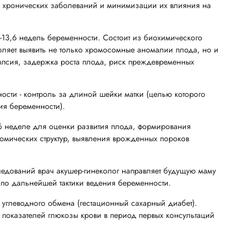
и хронических заболеваний и минимизации их влияния на
1-13,6 недель беременности. Состоит из биохимического
воляет выявить не только хромосомные аномалии плода, но и
мпсия, задержка роста плода, риск преждевременных
ости - контроль за длиной шейки матки (целью которого
ия беременности).
,6 неделе для оценки развития плода, формирования
омических структур, выявления врожденных пороков
следований врач акушер-гинеколог направляет будущую маму
 по дальнейшей тактики ведения беременности.
 углеводного обмена (гестационный сахарный диабет).
 показателей глюкозы крови в период первых консультаций