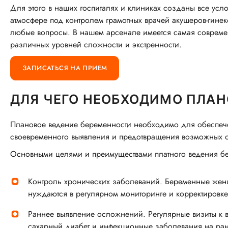
Для этого в наших госпиталях и клиниках созданы все ус
атмосфере под контролем грамотных врачей акушеров-гинеко
любые вопросы. В нашем арсенале имеется самая соврем
различных уровней сложности и экстренности.
ЗАПИСАТЬСЯ НА ПРИЕМ
ДЛЯ ЧЕГО НЕОБХОДИМО ПЛАН
Плановое ведение беременности необходимо для обеспече
своевременного выявления и предотвращения возможных 
Основными целями и преимуществами платного ведения бе
Контроль хронических заболеваний. Беременные жен
нуждаются в регулярном мониторинге и корректировке
Раннее выявление осложнений. Регулярные визиты к 
сахарный диабет и инфекционные заболевания на ран