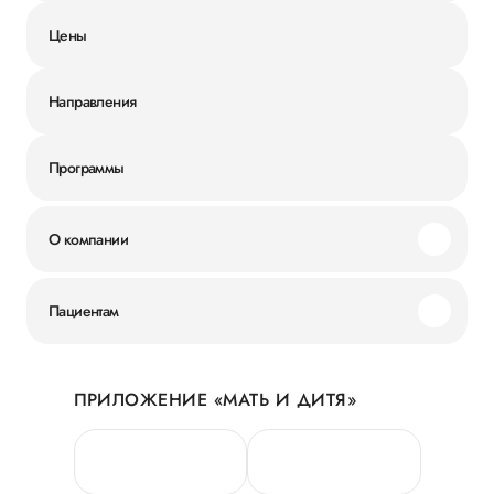
Цены
Направления
Программы
О компании
Миссия и ценности
Пациентам
Наши преимущества
Акции
История
ПРИЛОЖЕНИЕ «МАТЬ И ДИТЯ»
Личный кабинет
Новости
Персональные данные
Руководство
Горячая линия качества
Сотрудничество