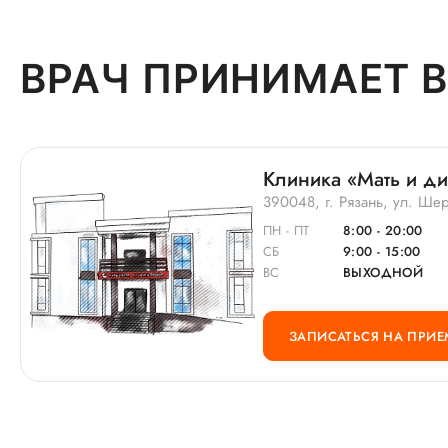
История пациента:
К Наталье Александровне я обращаюсь уже не в
ВРАЧ ПРИНИМАЕТ В
первый раз, посещаю ее 2 года.
Клиника «Мать и ди
390048, г. Рязань, ул. Шер
ПН - ПТ
8:00 - 20:00
СБ
9:00 - 15:00
ВС
ВЫХОДНОЙ
ЗАПИСАТЬСЯ НА ПРИЕ