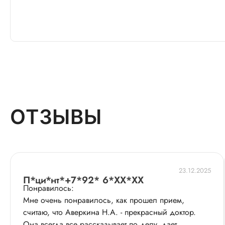
ОТЗЫВЫ
23.12.2025
П*ци*нт*+7*92* 6*XX*XX
Понравилось:
Мне очень понравилось, как прошел прием,
считаю, что Аверкина Н.А. - прекрасный доктор.
Она всегда все рассказывает по делу, дает