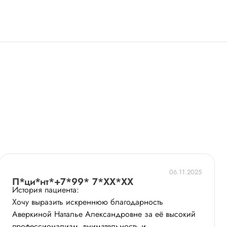
06.11.2025
П*ци*нт*+7*99* 7*XX*XX
История пациента:
Хочу выразить искреннюю благодарность
Аверкиной Наталье Александровне за её высокий
профессионализм, внимательность и