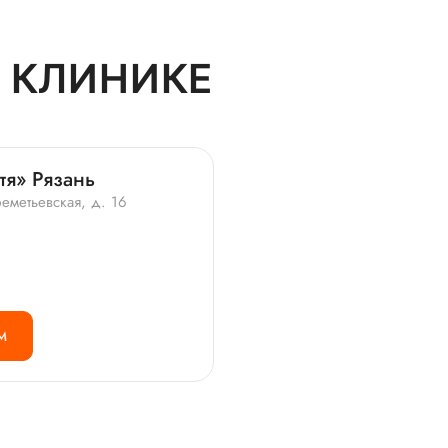
 КЛИНИКЕ
тя» Рязань
еметьевская, д. 16
М