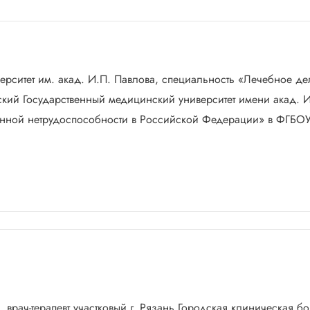
ерситет им. акад. И.П. Павлова, специальность «Лечебное де
нский Государственный медицинский университет имени акад. 
енной нетрудоспособности в Российской Федерации» в ФГБО
я, врач-терапевт участковый г. Рязань Городская клиническая 